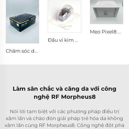
Mẹo Pixel8 RF
Đầu vi kim RF Sylfirm X XE-25 cartridge từ Viol
Chăm sóc da vi kim RF Sylfirm X đầu tip Sylfirm X XB-49
Làm săn chắc và căng da với công
nghệ RF Morpheus8
Nói lời tạm biệt với các phương pháp điều trị
xâm lấn và chào đón giải pháp trẻ hóa da không
xâm lấn cùng RF Morpheus8. Công nghệ đột phá