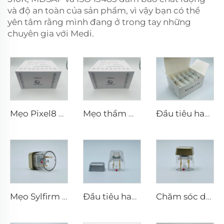
và độ an toàn của sản phẩm, vì vậy bạn có thể
yên tâm rằng mình đang ở trong tay những
chuyên gia với Medi.
Mẹo Pixel8 RF
Mẹo thẩm mỹ Pixel8 RF Rohrer 25 49 64
Đầu tiêu hao điện cực lưỡng cực vi kim RF Scarlet S, 25 châm
Mẹo Sylfirm X vi kim rf X-25
Đầu tiêu hao điện cực lưỡng cực vi kim RF Scarlet S, 25 châm
Chăm sóc da vi kim RF Sylfirm X đầu tip Sylfirm X X-25