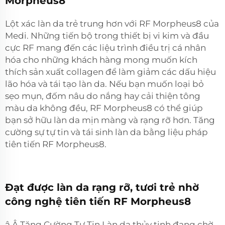
Morpheus8
Lột xác làn da trẻ trung hơn với RF Morpheus8 của
Medi. Những tiến bộ trong thiết bị vi kim và đầu
cực RF mang đến các liệu trình điều trị cá nhân
hóa cho những khách hàng mong muốn kích
thích sản xuất collagen để làm giảm các dấu hiệu
lão hóa và tái tạo làn da. Nếu bạn muốn loại bỏ
sẹo mụn, đốm nâu do nắng hay cải thiện tông
màu da không đều, RF Morpheus8 có thể giúp
bạn sở hữu làn da mịn màng và rạng rỡ hơn. Tăng
cường sự tự tin và tái sinh làn da bằng liệu pháp
tiên tiến RF Morpheus8.
Đạt được làn da rạng rỡ, tươi trẻ nhờ
công nghệ tiên tiến RF Morpheus8
â Â Tăng Cường Tự Tin Làn da thủy tinh đang chờ