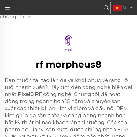
Pixel8 RF
VI
. Chúng tôi đã hoạt động trong ngành hơn 15 năm và
chúng tôi...">
rf morpheus8
Bạn muốn tái tạo làn da và khôi phục vẻ rạng rỡ
tuổi thanh xuân? Hãy tìm đến công nghệ hiện đại
nhất
Pixel8 RF
công nghệ. Chúng tôi đã hoạt
động trong ngành hơn 15 năm và chuyên sản
xuất các thiết bị lăn kim vi điểm và đầu nối RF vi
kim giúp da săn chắc và căng bóng nhanh hơn
bất kỳ thiết bị nào khác trên thị trường. Các sản
phẩm do Tianyi sản xuất, được chứng nhận FDA
510K, MDSAP và ISO 13485 đảm bảo chất lượng