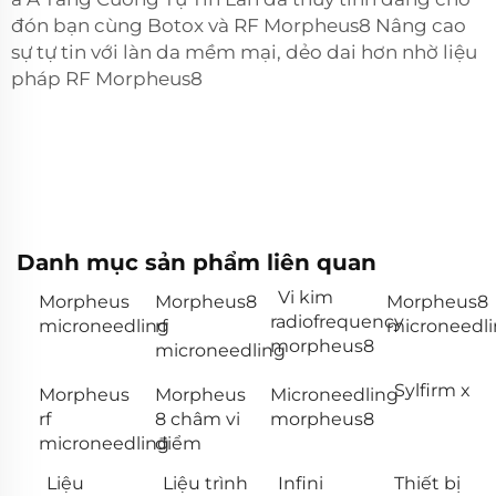
đón bạn cùng Botox và RF Morpheus8 Nâng cao
sự tự tin với làn da mềm mại, dẻo dai hơn nhờ liệu
pháp RF Morpheus8
Danh mục sản phẩm liên quan
Vi kim
Morpheus
Morpheus8
Morpheus8
radiofrequency
microneedling
rf
microneedl
morpheus8
microneedling
Sylfirm x
Morpheus
Morpheus
Microneedling
rf
8 châm vi
morpheus8
microneedling
điểm
Liệu
Liệu trình
Infini
Thiết bị