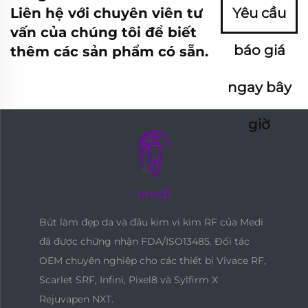
Liên hệ với chuyên viên tư
Yêu cầu
vấn của chúng tôi để biết
báo giá
thêm các sản phẩm có sẵn.
ngay bây
giờ
Bút làm đẹp da và đầu kim vi kim RF của Medi
đã được chứng nhận FDA/ISO13485. Đối tác
OEM chuyên nghiệp cho các thiết bị Vivace RF,
Scarlet SRF, Infini, Pixel8 và Sylfirm X
Rejuvapen NXT.