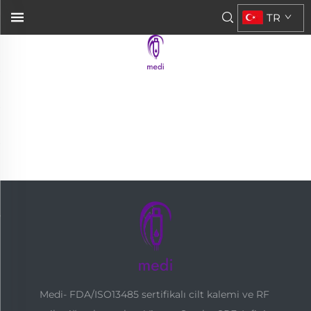
TR
Medi- FDA/ISO13485 sertifikalı cilt kalemi ve RF