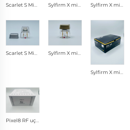
Scarlet S Mikroiğneleme rf Bi-polar Elektrotlar Tüketilebilir uç 25pin
Sylfirm X mikroiğneleme rf uçları X-25
Sylfirm X mikroiğneleme rf uçları XE-25
Scarlet S Mikroiğneleme rf Bi-polar Elektrotlar Tüketilebilir uç 25pin
Sylfirm X mikroiğneleme rf cilt bakımı sylfirm X uçları X-25
Sylfirm X mikroiğneleme rf cilt bakımı sylfirm X uçları XB-49
Pixel8 RF uçları