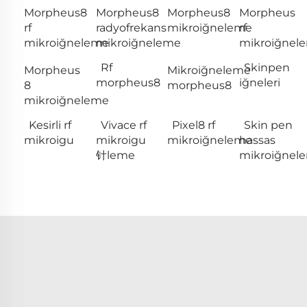
Morpheus8
Morpheus8
Morpheus8
Morpheus
rf
radyofrekans
mikroiğneleme
rf
mikroiğneleme
mikroiğneleme
mikroiğnel
Rf
Skinpen
Morpheus
Mikroiğneleme
morpheus8
iğneleri
8
morpheus8
mikroiğneleme
Kesirli rf
Vivace rf
Pixel8 rf
Skin pen
mikroigu
mikroigu
mikroiğneleme
hassas
针leme
mikroiğnel