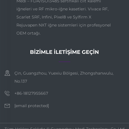
Medi – FDA/ISO13485 sertifikalı cilt kalemi
iğneleri ve RF mikro-iğne kasetleri. Vivace RF,
Scarlet SRF, Infini, Pixel8 ve Sylfirm X
Rejuvapen NXT iğne sistemleri için profesyonel
OEM ortağı.
BIZIMLE İLETIŞIME GEÇIN
Çin, Guangzhou, Yuexiu Bölgesi, Zhongshanwulu,
No.137
+86-18127955667
[email protected]
Tüm Hakları Saklıdır © Guangzhou Medi Technology Co.,Ltd