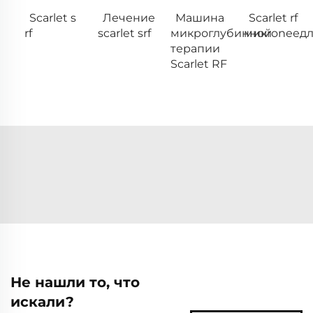
Scarlet s
Лечение
Машина
Scarlet rf
rf
scarlet srf
микроглубинной
микroneед
терапии
Scarlet RF
Не нашли то, что
искали?