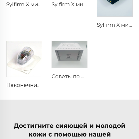
Sylfirm X микроголки rf наконечники X-25
Sylfirm X микротоки и радиочастотный уход за кожей, наконечники Sylfirm X X-25
Sylfirm X микротоки и радиочастотный уход за кожей, наконечники Sylfirm X XB-49
Советы по RF для pixel8
Наконечник Sylfirm X для микротоков и радиочастотного воздействия, картридж Sylfirm X XE-25 от Viol
Достигните сияющей и молодой
кожи с помощью нашей