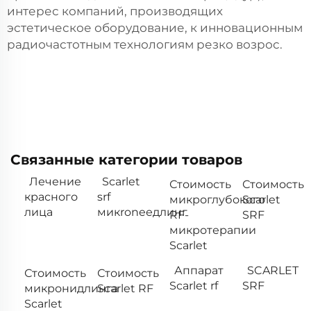
интерес компаний, производящих
эстетическое оборудование, к инновационным
радиочастотным технологиям резко возрос.
Связанные категории товаров
Лечение
Scarlet
Стоимость
Стоимость
красного
srf
микроглубокого
Scarlet
лица
микroneедлинг
RF-
SRF
микротерапии
Scarlet
Аппарат
SCARLET
Стоимость
Стоимость
Scarlet rf
SRF
микронидлинга
Scarlet RF
Scarlet