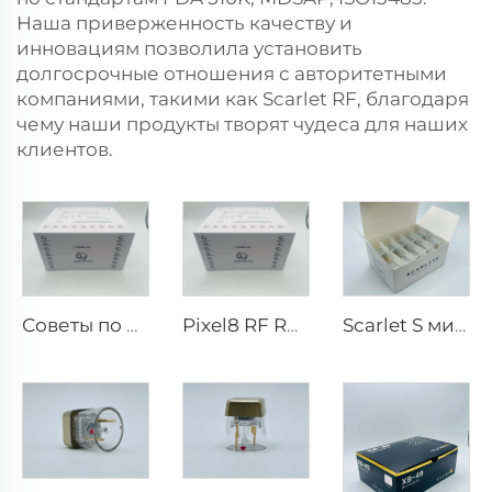
Наша приверженность качеству и
инновациям позволила установить
долгосрочные отношения с авторитетными
компаниями, такими как Scarlet RF, благодаря
чему наши продукты творят чудеса для наших
клиентов.
Советы по RF для pixel8
Pixel8 RF Rohrer Aesthetic 25 49 64 наконечники
Scarlet S микротоки и радиочастотные биполярные электроды, расходуемый наконечник 25pin