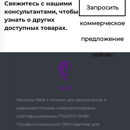
Свяжитесь с нашими
Запросить
консультантами, чтобы
узнать о других
коммерческое
доступных товарах.
предложение
сейчас
Кассеты Medi с иглами для дермапенов и
радиочастотными микророллерами,
сертифицированы FDA/ISO 13485.
Профессиональный OEM-партнёр для