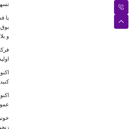
تسهی
با ف
بوق 
و بل
فرکا
اولیه سوزن 
اکنو
کنید.
اکنو
عمود
خونر
زنجی