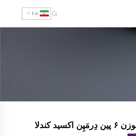
FA
ن اکسید کندلا