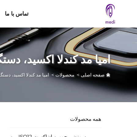
تماس با ما
امیا مد کندلا اکسید، دستگاه 
صفحه اصلی
>
محصولات
>
امیا مد کندلا اکسید، دستگاه م
همه محصولات
سوزن ریجووپن ان‌اکست ISO12 پین