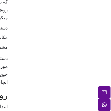
روش 
میکر
دستی
مکان
مبتنی
مورد
چین‌
انجام درما
رو
ابتد