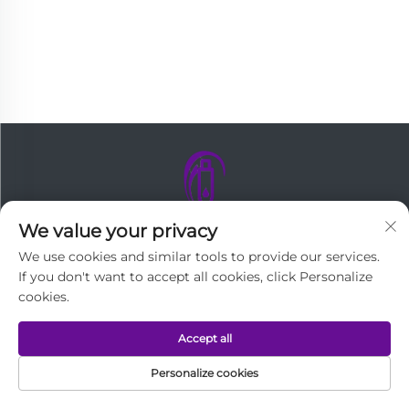
We value your privacy
We use cookies and similar tools to provide our services.
Cartouches d’aiguilles pour stylo cutané et
If you don't want to accept all cookies, click Personalize
cookies.
cartouches de microneedling RF certifiées
Medi – FDA/ISO 13485. Partenaire OEM
Accept all
professionnel pour Vivace RF, Scarlet SRF,
Personalize cookies
Infini, Pixel8 et Sylfirm X Rejuvapen NXT.
PAGE D'ACCUEIL
PRODUITS
COURRIEL
TÉL.