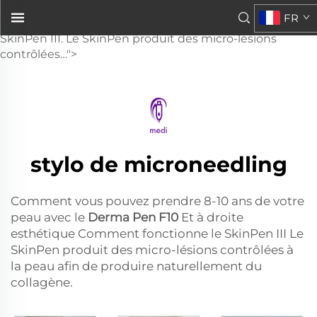
Derma Pen F10
FR
et, chez RightHand Aesthetic, comment fonctionne le
SkinPen III. Le SkinPen produit des micro-lésions
contrôlées…">
stylo de microneedling
Comment vous pouvez prendre 8-10 ans de votre
peau avec le
Derma Pen F10
Et à droite
esthétique Comment fonctionne le SkinPen III Le
SkinPen produit des micro-lésions contrôlées à
la peau afin de produire naturellement du
collagène.