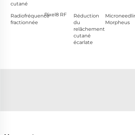
cutané
Pixel8 RF
Radiofréquence
Réduction
Microneedli
fractionnée
du
Morpheus
relâchement
cutané
écarlate