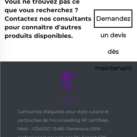
Vous ne trouvez pas ce
que vous recherchez ?
Contactez nos consultants
Demandez
pour connaître d'autres
un devis
produits disponibles.
dès
maintenant
Cartouches d’aiguilles pour stylo cutané et
cartouches de microneedling RF certifiées
Medi – FDA/ISO 13485. Partenaire OEM