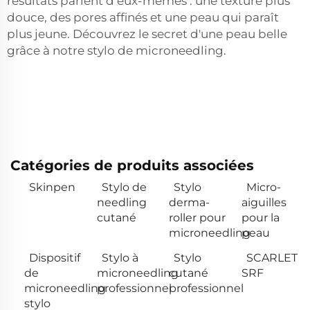
résultats parlent d’eux-mêmes : une texture plus
douce, des pores affinés et une peau qui paraît
plus jeune. Découvrez le secret d'une peau belle
grâce à notre stylo de microneedling.
Catégories de produits associées
Skinpen
Stylo de
Stylo
Micro-
needling
derma-
aiguilles
cutané
roller pour
pour la
microneedling
peau
Dispositif
Stylo à
Stylo
SCARLET
de
microneedling
cutané
SRF
microneedling
professionnel
professionnel
stylo