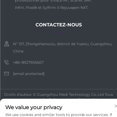
professionnel pour Vivace RF, Scarlet SRF,
Infini, Pixel8 et Sylfirm X Rejuvapen NXT.
CONTACTEZ-NOUS
N° 137, Zhongshanwulu, district de Yuexiu, Guangzhou,
Chine
+86-18127955667
[email protected]
Droits d'auteur © Guangzhou Medi Technology Co.,Ltd Tous
droits réservés
Politique de confidentialité
We value your privacy
We use cookies and similar tools to provide our services. If