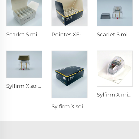
Scarlet S microneedling rf électrodes bipolaires embout jetable 25 broches
Pointes XE-25 de microneedling Sylfirm X rf
Scarlet S microneedling rf électrodes bipolaires embout jetable 25 broches
Sylfirm X soins de la peau par microneedling rf embouts Sylfirm X X-25
Sylfirm X microneedling rf tip Sylfirm X XE-25 cartouche de Viol
Sylfirm X soins de la peau par microneedling rf embouts Sylfirm X XB-49