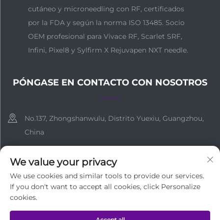
cutáneo y microneedling con RF, certificados
por la FDA y según la norma ISO 13485. Socio
OEM profesional para Vivace RF, Scarlet SRF,
Infini, Pixel8 y Sylfirm X Rejuvapen NXT needle.
PÓNGASE EN CONTACTO CON NOSOTROS
No.137, Zhongshanwulu, Distrito Yuexiu, Guangzhou,
China
+86-18127955667
We value your privacy
[email protected]
We use cookies and similar tools to provide our services.
If you don't want to accept all cookies, click Personalize
cookies.
Derechos de autor © Guangzhou Medi Technology Co.,Ltd
Accept all