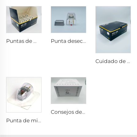
Puntas de microneedling rf Sylfirm X XE-25
Punta desechable Scarlet S de microneedling rf con electrodos bi-polares 25pin
Cuidado de la piel con microneedling rf Sylfirm X puntas Sylfirm X XB-49
Consejos de RF para pixel8
Punta de microneedling rf Sylfirm X XE-25 cartucho de Sylfirm X de Viol