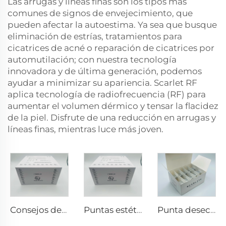
Las arrugas y líneas finas son los tipos más
comunes de signos de envejecimiento, que
pueden afectar la autoestima. Ya sea que busque
eliminación de estrías, tratamientos para
cicatrices de acné o reparación de cicatrices por
automutilación; con nuestra tecnología
innovadora y de última generación, podemos
ayudar a minimizar su apariencia. Scarlet RF
aplica tecnología de radiofrecuencia (RF) para
aumentar el volumen dérmico y tensar la flacidez
de la piel. Disfrute de una reducción en arrugas y
líneas finas, mientras luce más joven.
Consejos de RF para pixel8
Puntas estéticas Pixel8 RF Rohrer 25 49 64
Punta desechable Scarlet S de microneedling rf con electrodos bi-polares 25pin