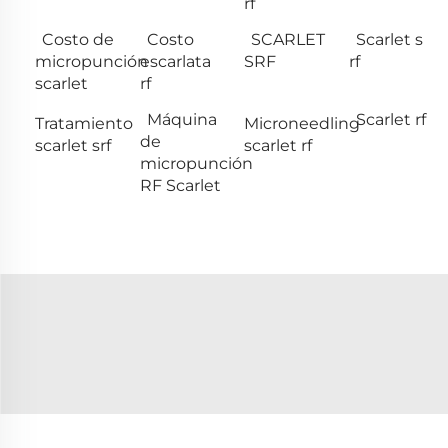
rf
Costo de
Costo
SCARLET
Scarlet s
micropunción
escarlata
SRF
rf
scarlet
rf
Máquina
Scarlet rf
Tratamiento
Microneedling
de
scarlet srf
scarlet rf
micropunción
RF Scarlet