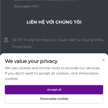
Rejuvapen NXT.
LIÊN HỆ VỚI CHÚNG TÔI
Số 137, Trung Sơn Ngũ Lộc, Quận Việt Tú, Quảng Châu,
Trung Quốc
+86-18127955667
We value your privacy
[email protected]
We use cookies and similar tools to provide our services.
If you don't want to accept all cookies, click Personalize
cookies.
Bản quyền © Công ty TNHH Công nghệ Y tế Quảng Châu Tất cả
Accept all
các quyền được bảo lưu
Chính sách bảo mật
Personalize cookies
TRANG CHỦ
SẢN PHẨM
EMAIL
SỐ ĐIỆN THOẠI