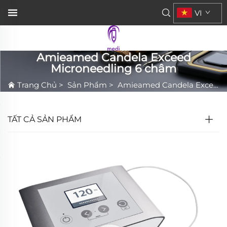
VI
Amieamed Candela Exceed
Microneedling 6 châm
Trang Chủ
>
Sản Phẩm
>
Amieamed Candela Exceed Microneedling 6 châm
TẤT CẢ SẢN PHẨM