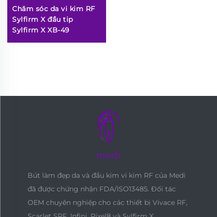
Chăm sóc da vi kim RF
Sylfirm X đầu tip
Sylfirm X XB-49
Bút làm đẹp da và đầu kim vi kim RF của Medi
đã được chứng nhận FDA/ISO13485. Đối tác
OEM chuyên nghiệp cho các thiết bị Vivace RF,
Scarlet SRF, Infini, Pixel8 và Sylfirm X