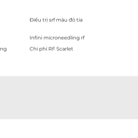
Điều trị srf màu đỏ tía
Infini microneedling rf
ing
Chi phí RF Scarlet