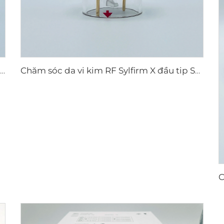
Đầu tiêu hao điện cực lưỡng cực vi kim RF Scarlet S, 25 châm
Chăm sóc da vi kim RF Sylfirm X đầu tip Sylfirm X X-25