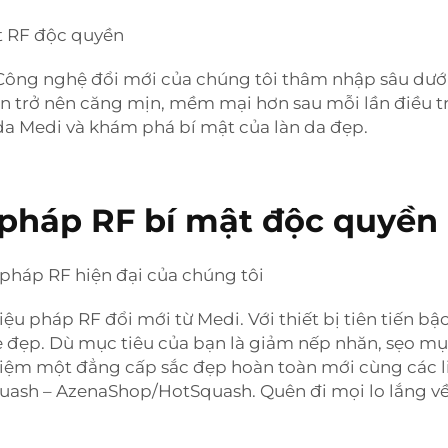
et RF độc quyền
 Công nghệ đổi mới của chúng tôi thâm nhập sâu dưới
n trở nên căng mịn, mềm mại hơn sau mỗi lần điều trị
 da Medi và khám phá bí mật của làn da đẹp.
u pháp RF bí mật độc quyền
u pháp RF hiện đại của chúng tôi
ệu pháp RF đổi mới từ Medi. Với thiết bị tiên tiến bậ
đẹp. Dù mục tiêu của bạn là giảm nếp nhăn, sẹo mụn
ghiệm một đẳng cấp sắc đẹp hoàn toàn mới cùng các l
ash – AzenaShop/HotSquash. Quên đi mọi lo lắng về c