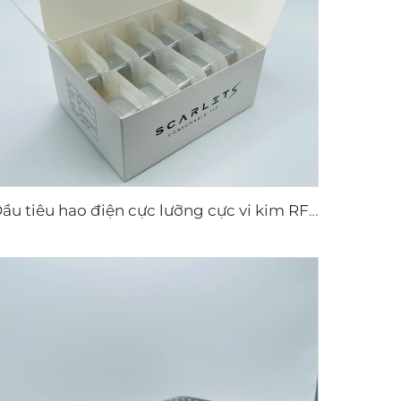
Đầu tiêu hao điện cực lưỡng cực vi kim RF Scarlet S, 25 châm