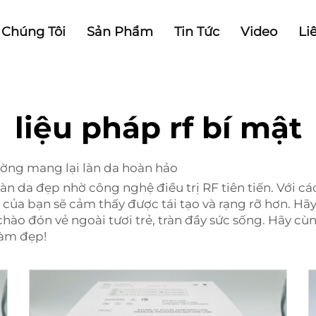
 Chúng Tôi
Sản Phẩm
Tin Tức
Video
Li
liệu pháp rf bí mật
ường mang lại làn da hoàn hảo
làn da đẹp nhờ công nghệ điều trị RF tiên tiến. Với cá
a của bạn sẽ cảm thấy được tái tạo và rạng rỡ hơn. Hã
hào đón vẻ ngoài tươi trẻ, tràn đầy sức sống. Hãy c
làm đẹp!