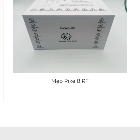
Mẹo Pixel8 RF
m RF Sylfirm X XE-25 cartridge từ Viol