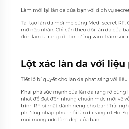
Làm mới lại làn da của bạn với dịch vụ secr
Tái tạo làn da mới mẻ cùng Medi secret RF.
mờ nếp nhăn. Chỉ cần theo dõi làn da của bạ
đón làn da rạng rỡ! Tin tưởng vào chăm sóc
Lột xác làn da với liệ
Tiết lộ bí quyết cho làn da phát sáng với liệ
Khai phá sức mạnh của làn da rạng rỡ cùng li
nhất để đạt đến những chuẩn mực mới về vẻ 
trình RF bí mật dành riêng cho bạn! Trải n
phương pháp phục hồi làn da rạng rỡ HotSqu
mọi mong ước làm đẹp của bạn