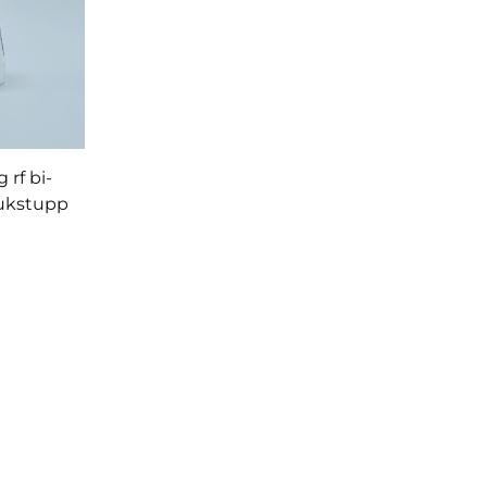
 rf bi-
rukstupp