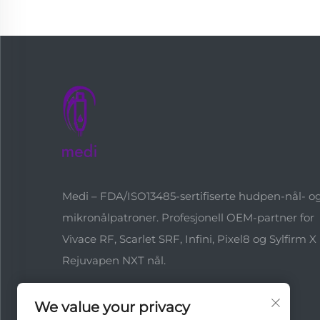
Medi – FDA/ISO13485-sertifiserte hudpen-nål- o
mikronålpatroner. Profesjonell OEM-partner for
Vivace RF, Scarlet SRF, Infini, Pixel8 og Sylfirm X
Rejuvapen NXT nål.
We value your privacy