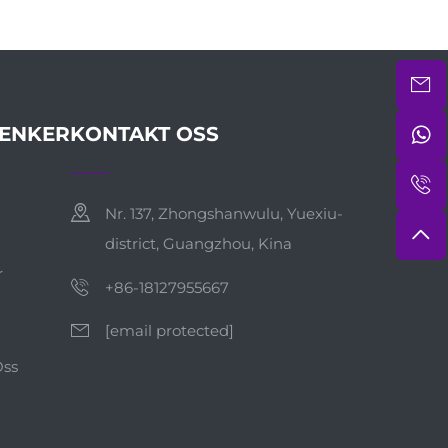
ENKER
KONTAKT OSS
Nr. 137, Zhongshanwulu, Yuexiu-
district, Guangzhou, Kina
r
+86-18127955667
[email protected]
Oss