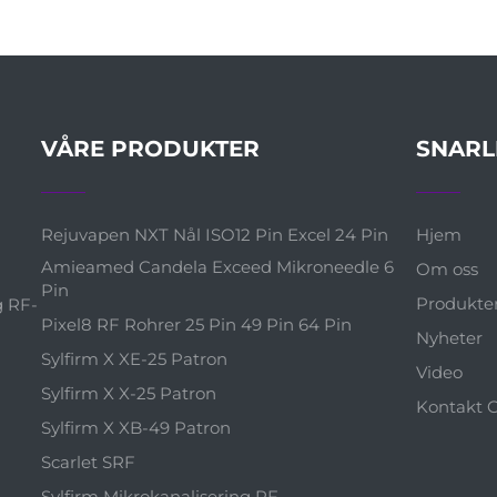
VÅRE PRODUKTER
SNARL
Rejuvapen NXT Nål ISO12 Pin Excel 24 Pin
Hjem
Amieamed Candela Exceed Mikroneedle 6
Om oss
Pin
Produkte
g RF-
Pixel8 RF Rohrer 25 Pin 49 Pin 64 Pin
Nyheter
Sylfirm X XE-25 Patron
Video
Sylfirm X X-25 Patron
Kontakt 
Sylfirm X XB-49 Patron
Scarlet SRF
Sylfirm Mikrokanalisering RF