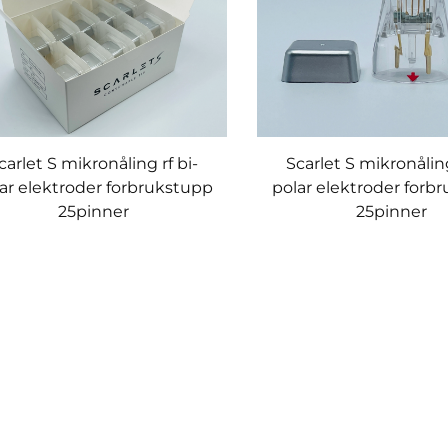
carlet S mikronåling rf bi-
Scarlet S mikronåling
ar elektroder forbrukstupp
polar elektroder forb
25pinner
25pinner