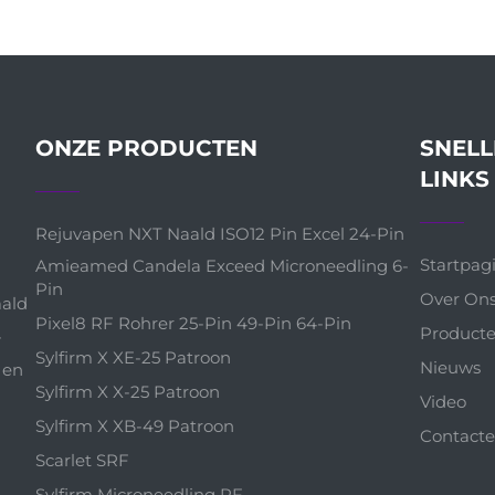
ONZE PRODUCTEN
SNELL
LINKS
Rejuvapen NXT Naald ISO12 Pin Excel 24-Pin
Startpag
Amieamed Candela Exceed Microneedling 6-
Pin
Over On
aald
Pixel8 RF Rohrer 25-Pin 49-Pin 64-Pin
Product
-
Sylfirm X XE-25 Patroon
Nieuws
 en
Sylfirm X X-25 Patroon
Video
Sylfirm X XB-49 Patroon
Contacte
Scarlet SRF
Sylfirm Microneedling RF