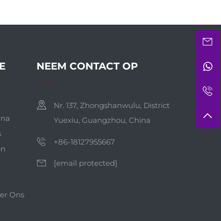
E
NEEM CONTACT OP
Nr. 137, Zhongshanwulu, District
ina
Yuexiu, Guangzhou, China
s
+86-18127955667
en
[email protected]
er Ons