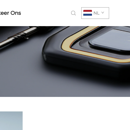
teer Ons
NL