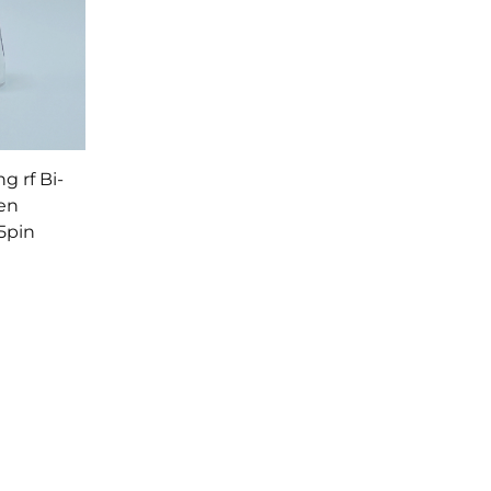
g rf Bi-
den
25pin