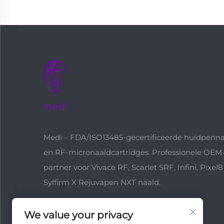
Medi – FDA/ISO13485-gecertificeerde huidpenn
en RF-micronaaldcartridges. Professionele OEM
partner voor Vivace RF, Scarlet SRF, Infini, Pixel8
Sylfirm X Rejuvapen NXT naald.
We value your privacy