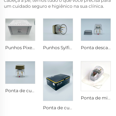
cabeça a pé, temos tudo o que você precisa para
um cuidado seguro e higiênico na sua clínica.
Punhos Pixel8 RF Rohrer Estético 25 49 64
Punhos Sylfirm X de microagulhamento com rf X-25
Ponta descartável Scarlet S de microneedling rf eletrodos bipolares 25 pinos
Ponta de cuidados com a pele com microneedling rf Sylfirm X X-25
Ponta de microneedling rf Sylfirm X XE-25 cartucho da Viol
Ponta de cuidados com a pele com microneedling rf Sylfirm X XB-49