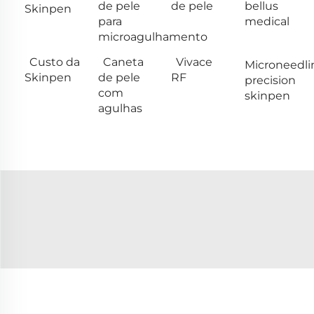
de pele
de pele
bellus
Skinpen
para
medical
microagulhamento
Custo da
Caneta
Vivace
Microneedli
Skinpen
de pele
RF
precision
com
skinpen
agulhas