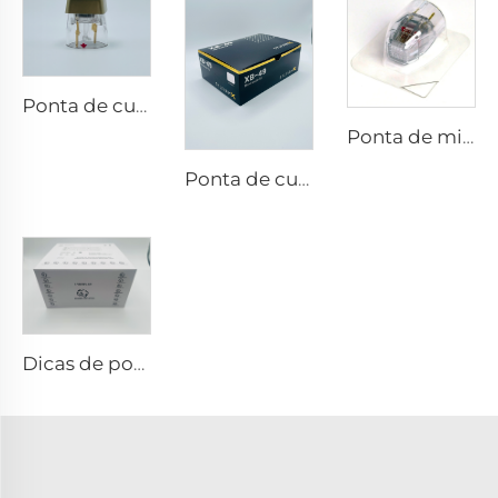
Ponta de cuidados com a pele com microneedling rf Sylfirm X X-25
Ponta de microneedling rf Sylfirm X XE-25 cartucho da Viol
Ponta de cuidados com a pele com microneedling rf Sylfirm X XB-49
Dicas de pontas RF pixel8