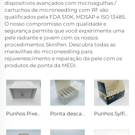
dispositivos avançados com microagulhas /
cartuchos de microneedling com RF são
qualificados pela FDA 510K, MDSAP e ISO 13485.
O nosso compromisso com qualidade e
segurança permite que você experimente uma
pele radiante e jovem com os nossos
procedimentos SkinPen. Descubra todas as
maravilhas do microneedling para
rejuvenescimento e reparação da pele com os
produtos de ponta da MEDi.
Punhos Pixel8 RF Rohrer Estético 25 49 64
Ponta descartável Scarlet S de microneedling rf eletrodos bipolares 25 pinos
Punhos Sylfirm X de microagulhamento com rf XE-25