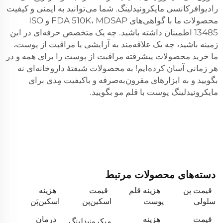
رادیوافرکانسی مایکرونیدلینگ. شما می‌توانید به ایمنی و کیفیت
محصولات ما با گواهی‌های FDA 510K، MDSAP و ISO
13485 اطمینان داشته باشید. چه یک متخصص حرفه‌ای در این
زمینه باشید، چه یک علاقه‌مند به آرایشی یا مراقبت از پوست،
ما خرید محصولات پیشرفته مراقبت از پوست را برای همه و در
هر زمانی آسان کرده‌ایم! به محصولات شیفتۀ داروخانه‌ای نه
بگویید و به ابزارهای مقرون‌به‌صرفه و باکیفیت مِدی برای
مایکرونیدلینگ پوست با قلم مو بگویید.
دسته‌های محصولات مرتبط
قیمت پن
هزینه قلم
قیمت
هزینه
سلولی
پوست
اسکین‌پن
اسکین‌پَن
قیمت
هزینه
درمان
میکرونیدلینگ