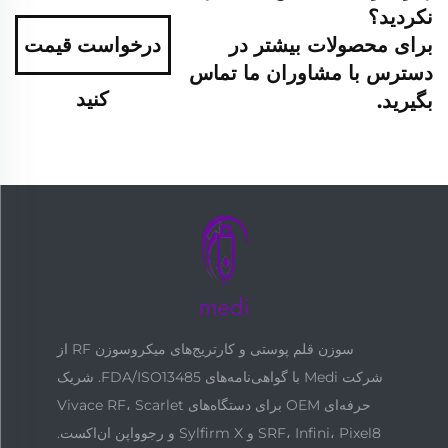
نکردید؟
برای محصولات بیشتر در
درخواست قیمت
دسترس با مشاوران ما تماس
کنید
بگیرید.
سوزن قلم پوستی و کارتریج‌های میکروسوزن RF از
شرکت Medi با گواهی‌نامه‌های FDA/ISO13485. شریک
حرفه‌ای OEM برای دستگاه‌های Vivace RF، Scarlet
SRF، Infini، Pixel8 و Sylfirm X و رجوواپن ان‌اکست.