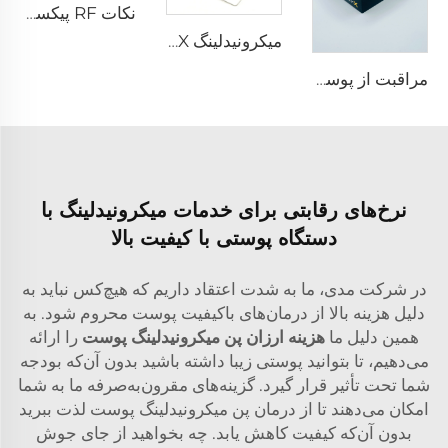
نکات RF پیکسل 8
میکرونیدلینگ Sylfirm X با سر rf، کارتریج Sylfirm X XE-25 از ویول
مراقبت از پوست با میکرونیدلینگ Sylfirm X و سر rf، نوک‌های Sylfirm X XB-49
نرخ‌های رقابتی برای خدمات میکرونیدلینگ با
دستگاه پوستی با کیفیت بالا
در شرکت مدی، ما به شدت اعتقاد داریم که هیچ‌کس نباید به
دلیل هزینه بالا از درمان‌های باکیفیت پوست محروم شود. به
همین دلیل ما
هزینه ارزان پن میکرونیدلینگ پوست
را ارائه
می‌دهیم، تا بتوانید پوستی زیبا داشته باشید بدون آن‌که بودجه
شما تحت تأثیر قرار گیرد. گزینه‌های مقرون‌به‌صرفه ما به شما
امکان می‌دهند تا از درمان پن میکرونیدلینگ پوست لذت ببرید
بدون آن‌که کیفیت کاهش یابد. چه بخواهید از جای جوش