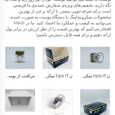
نگه دارید، تخفیف‌های ویژه‌ی سفارش عمده‌ی ما فرصتی
است برای صرفه‌جویی بیشتر. با ارائه برخی از بهترین
محصولات میکرونیدلینگ با دستگاه پوست به صورت عمده،
می‌توانید به کیفیت و عملکرد ما اعتماد کنید. ما در Medi
افتخار می‌کنیم که بهترین قیمت را از نظر ارزش در برابر پول
ارائه دهیم و برای همه قابل دسترس باشیم!
ن tips rf میکرونیدلینگ سیلفیرم X X-25
ن tips rf میکرونیدلینگ سیلفیرم X XE-25
مراقبت از پوست با میکرونیدلینگ Sylfirm X و سر rf، نوک‌های Sylfirm X X-25